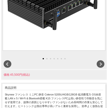
価格:45,500円(税込)
商品説明
Skynew ファンレス ミニPC 静音 Celeron 5205U/4GB/128GB 低消費電力 OS未搭
載 LAN x 5 / Wi-Fi & Bluetooth搭載 K15 ファンレスPCは高い静音性で作動音を気に
せず使用でき、故障の原因となりやすいファンがないため長時間の作業も安心して
行えます。ヒートシンクは熱伝導率が高いアルミ素材を採用し、効率よく放熱を促