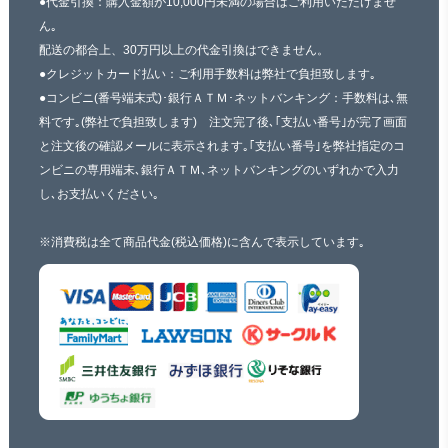
●代金引換：購入金額が10,000円未満の場合はご利用いただけませ
ん｡
配送の都合上、30万円以上の代金引換はできません。
●クレジットカード払い：ご利用手数料は弊社で負担致します｡
●コンビニ(番号端末式)･銀行ＡＴＭ･ネットバンキング：手数料は､無
料です｡(弊社で負担致します) 注文完了後､｢支払い番号｣が完了画面
と注文後の確認メールに表示されます｡｢支払い番号｣を弊社指定のコ
ンビニの専用端末､銀行ＡＴＭ､ネットバンキングのいずれかで入力
し､お支払いください｡
※消費税は全て商品代金(税込価格)に含んで表示しています｡