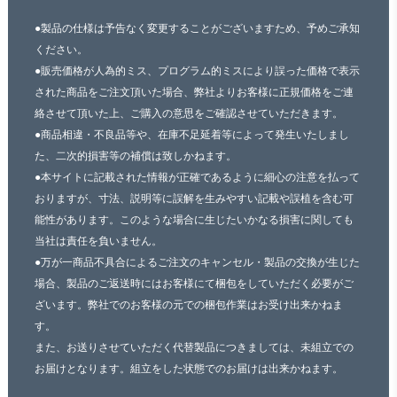
●製品の仕様は予告なく変更することがございますため、予めご承知
ください。
●販売価格が人為的ミス、プログラム的ミスにより誤った価格で表示
された商品をご注文頂いた場合、弊社よりお客様に正規価格をご連
絡させて頂いた上、ご購入の意思をご確認させていただきます。
●商品相違・不良品等や、在庫不足延着等によって発生いたしまし
た、二次的損害等の補償は致しかねます。
●本サイトに記載された情報が正確であるように細心の注意を払って
おりますが、寸法、説明等に誤解を生みやすい記載や誤植を含む可
能性があります。このような場合に生じたいかなる損害に関しても
当社は責任を負いません。
●万が一商品不具合によるご注文のキャンセル・製品の交換が生じた
場合、製品のご返送時にはお客様にて梱包をしていただく必要がご
ざいます。弊社でのお客様の元での梱包作業はお受け出来かねま
す。
また、お送りさせていただく代替製品につきましては、未組立での
お届けとなります。組立をした状態でのお届けは出来かねます。