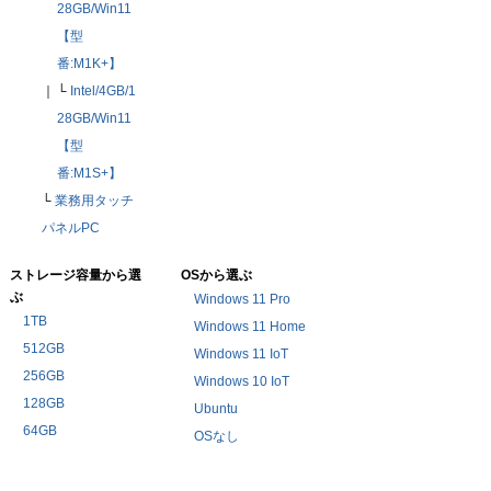
28GB/Win11
【型
番:M1K+】
｜
└
Intel/4GB/1
28GB/Win11
【型
番:M1S+】
└
業務用タッチ
パネルPC
ストレージ容量から選
OSから選ぶ
ぶ
Windows 11 Pro
1TB
Windows 11 Home
512GB
Windows 11 IoT
256GB
Windows 10 IoT
128GB
Ubuntu
64GB
OSなし