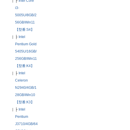
｜
├
Intel Core
i3-
5005U/8GB/2
56GB/Win11
【型番:S4】
｜
├
Intel
Pentium Gold
5405U/16GB/
256GB/Win11
【型番:K4】
｜
├
Intel
Celeron
N2940/4GB/1
28GB/Win10
【型番:K3】
｜
├
Intel
Pentium
J3710/4GB/64