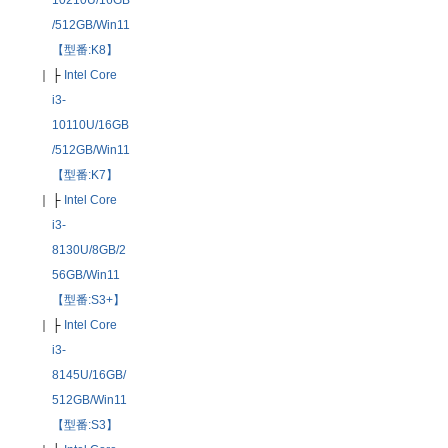
/512GB/Win11
【型番:K8】
｜
├
Intel Core
i3-
10110U/16GB
/512GB/Win11
【型番:K7】
｜
├
Intel Core
i3-
8130U/8GB/2
56GB/Win11
【型番:S3+】
｜
├
Intel Core
i3-
8145U/16GB/
512GB/Win11
【型番:S3】