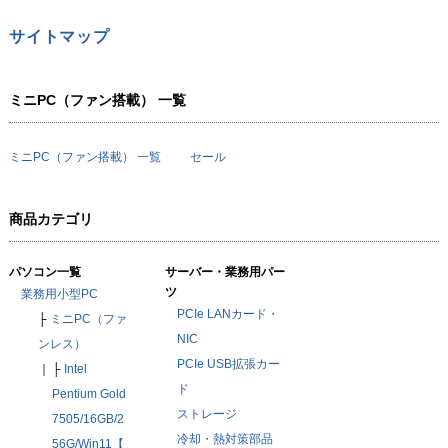
サイトマップ
ミニPC（ファン搭載） 一覧
ミニPC（ファン搭載） 一覧
セール
商品カテゴリ
パソコン一覧
サーバー・業務用パー
ツ
業務用小型PC
PCIe LANカード・
├
ミニPC（ファ
NIC
ンレス）
PCIe USB拡張カー
｜
├
Intel
ド
Pentium Gold
ストレージ
7505/16GB/2
冷却・熱対策部品
56G/Win11【