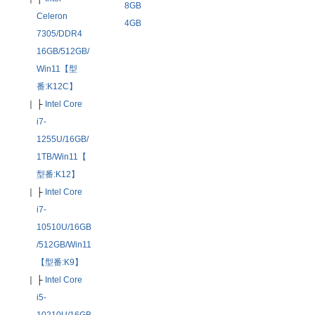
8GB
Celeron
4GB
7305/DDR4
16GB/512GB/
Win11【型
番:K12C】
｜
├
Intel Core
i7-
1255U/16GB/
1TB/Win11【
型番:K12】
｜
├
Intel Core
i7-
10510U/16GB
/512GB/Win11
【型番:K9】
｜
├
Intel Core
i5-
10210U/16GB