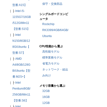
保守・交換部品
型番:A15】
｜
├
Intel i5-
シングルボードコンピ
1155G7/16GB
ュータ
/512G/Win11
Rockchip
【型番:S15】
RK3399/4GB/64GB/
｜
├
Intel
Ubuntu
N150/8GB/12
CPU性能から選ぶ
8G/Ubuntu【
高性能モデル
型番:S7】
標準業務モデル
｜
├
AMD
省電力モデル
A4/8GB/128G
ネットワーク・組込
B/Ubuntu【型
み向け
番:M2S+】
｜
├
Intel
メモリ容量から選ぶ
Pentium/8GB/
32GB
256GB/Win11
16GB
【型番:S6】
12GB
｜
├
Intel