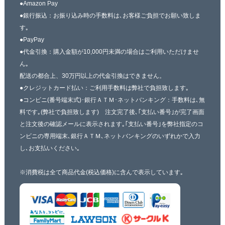
●Amazon Pay
●銀行振込：お振り込み時の手数料は､お客様ご負担でお願い致しま
す｡
●PayPay
●代金引換：購入金額が10,000円未満の場合はご利用いただけませ
ん｡
配送の都合上、30万円以上の代金引換はできません。
●クレジットカード払い：ご利用手数料は弊社で負担致します｡
●コンビニ(番号端末式)･銀行ＡＴＭ･ネットバンキング：手数料は､無
料です｡(弊社で負担致します) 注文完了後､｢支払い番号｣が完了画面
と注文後の確認メールに表示されます｡｢支払い番号｣を弊社指定のコ
ンビニの専用端末､銀行ＡＴＭ､ネットバンキングのいずれかで入力
し､お支払いください｡
※消費税は全て商品代金(税込価格)に含んで表示しています｡