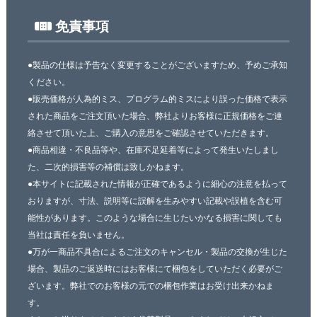
免責事項
●製品の仕様は予告なく変更することがございますため、予めご承知
ください。
●販売価格が人為的ミス、プログラム的ミスにより誤った価格で表示
された商品をご注文頂いた場合、弊社よりお客様に正規価格をご連
絡させて頂いた上、ご購入の意思をご確認させていただきます。
●商品相違・不良品等や、在庫不足延着等によって発生いたしまし
た、二次的損害等の補償は致しかねます。
●本サイトに記載された情報が正確であるように細心の注意を払って
おりますが、寸法、説明等に誤解を生みやすい記載や誤植を含む可
能性があります。このような場合に生じたいかなる損害に関しても
当社は責任を負いません。
●万が一商品不具合によるご注文のキャンセル・製品の交換が生じた
場合、製品のご返送時にはお客様にて梱包をしていただく必要がご
ざいます。弊社でのお客様の元での梱包作業はお受け出来かねま
す。