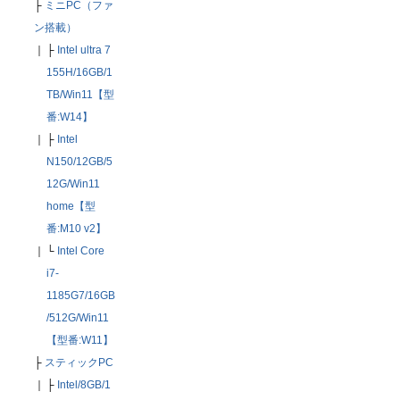
├
ミニPC（ファ
ン搭載）
｜
├
Intel ultra 7
155H/16GB/1
TB/Win11【型
番:W14】
｜
├
Intel
N150/12GB/5
12G/Win11
home【型
番:M10 v2】
｜
└
Intel Core
i7-
1185G7/16GB
/512G/Win11
【型番:W11】
├
スティックPC
｜
├
Intel/8GB/1