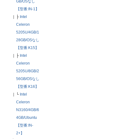
GB/OSなし
【型番:IN-1】
｜
├
Intel
Celeron
5205U/4GB/1
28GB/OSなし
【型番:K15】
｜
├
Intel
Celeron
5205U/8GB/2
56GB/OSなし
【型番:K16】
｜
└
Intel
Celeron
N3160/4GB/6
4GB/Ubuntu
【型番:IN-
2+】