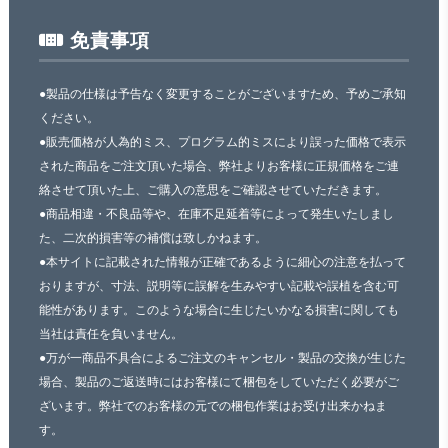
免責事項
●製品の仕様は予告なく変更することがございますため、予めご承知
ください。
●販売価格が人為的ミス、プログラム的ミスにより誤った価格で表示
された商品をご注文頂いた場合、弊社よりお客様に正規価格をご連
絡させて頂いた上、ご購入の意思をご確認させていただきます。
●商品相違・不良品等や、在庫不足延着等によって発生いたしまし
た、二次的損害等の補償は致しかねます。
●本サイトに記載された情報が正確であるように細心の注意を払って
おりますが、寸法、説明等に誤解を生みやすい記載や誤植を含む可
能性があります。このような場合に生じたいかなる損害に関しても
当社は責任を負いません。
●万が一商品不具合によるご注文のキャンセル・製品の交換が生じた
場合、製品のご返送時にはお客様にて梱包をしていただく必要がご
ざいます。弊社でのお客様の元での梱包作業はお受け出来かねま
す。