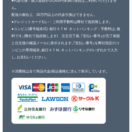
●代金引換：購入金額が10,000円未満の場合はご利用いただけませ
ん｡
配送の都合上、30万円以上の代金引換はできません。
●クレジットカード払い：ご利用手数料は弊社で負担致します｡
●コンビニ(番号端末式)･銀行ＡＴＭ･ネットバンキング：手数料は､無
料です｡(弊社で負担致します) 注文完了後､｢支払い番号｣が完了画面
と注文後の確認メールに表示されます｡｢支払い番号｣を弊社指定のコ
ンビニの専用端末､銀行ＡＴＭ､ネットバンキングのいずれかで入力
し､お支払いください｡
※消費税は全て商品代金(税込価格)に含んで表示しています｡