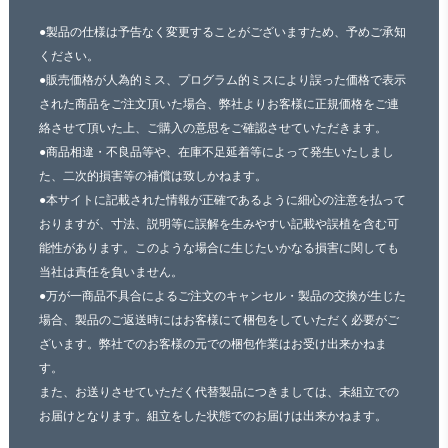
●製品の仕様は予告なく変更することがございますため、予めご承知
ください。
●販売価格が人為的ミス、プログラム的ミスにより誤った価格で表示
された商品をご注文頂いた場合、弊社よりお客様に正規価格をご連
絡させて頂いた上、ご購入の意思をご確認させていただきます。
●商品相違・不良品等や、在庫不足延着等によって発生いたしまし
た、二次的損害等の補償は致しかねます。
●本サイトに記載された情報が正確であるように細心の注意を払って
おりますが、寸法、説明等に誤解を生みやすい記載や誤植を含む可
能性があります。このような場合に生じたいかなる損害に関しても
当社は責任を負いません。
●万が一商品不具合によるご注文のキャンセル・製品の交換が生じた
場合、製品のご返送時にはお客様にて梱包をしていただく必要がご
ざいます。弊社でのお客様の元での梱包作業はお受け出来かねま
す。
また、お送りさせていただく代替製品につきましては、未組立での
お届けとなります。組立をした状態でのお届けは出来かねます。