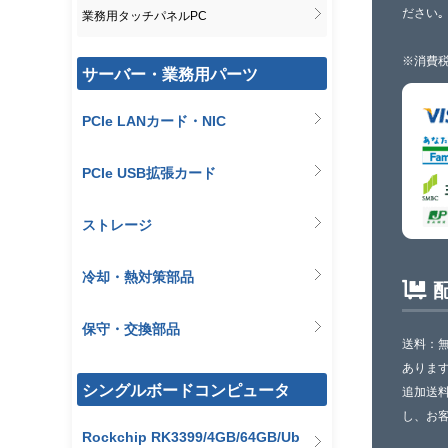
ださい｡
業務用タッチパネルPC
※消費税
サーバー・業務用パーツ
PCIe LANカード・NIC
PCIe USB拡張カード
ストレージ
冷却・熱対策部品
保守・交換部品
送料：
ありま
シングルボードコンピュータ
追加送
し、お
Rockchip RK3399/4GB/64GB/Ub