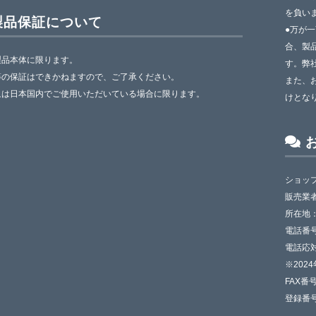
を負い
製品保証について
●万が
合、製
製品本体に限ります。
す。弊
等の保証はできかねますので、ご了承ください。
また、
象は日本国内でご使用いただいている場合に限ります。
けとな
ショップ
販売業
所在地：
電話番号：
電話応対
※202
FAX番号
登録番号：