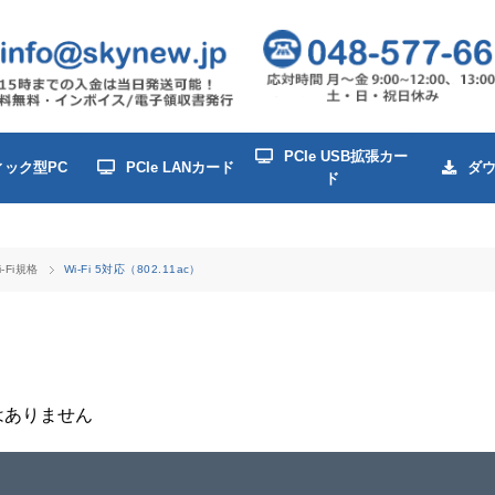
PCIe USB拡張カー
ィック型PC
PCIe LANカード
ダ
ド
i-Fi規格
Wi-Fi 5対応（802.11ac）
はありません