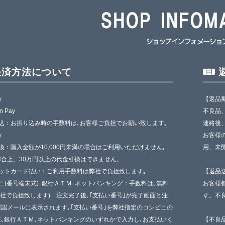
決済方法について
y
【返品
n Pay
不良品
込：お振り込み時の手数料は､お客様ご負担でお願い致します｡
連絡後
y
お客様
換：購入金額が10,000円未満の場合はご利用いただけません｡
用、未
都合上、30万円以上の代金引換はできません。
ジットカード払い：ご利用手数料は弊社で負担致します｡
【返品
ニ(番号端末式)･銀行ＡＴＭ･ネットバンキング：手数料は､無料
お客様
弊社で負担致します) 注文完了後､｢支払い番号｣が完了画面と注
す。不
認メールに表示されます｡｢支払い番号｣を弊社指定のコンビニの
､銀行ＡＴＭ､ネットバンキングのいずれかで入力し､お支払いく
【不良