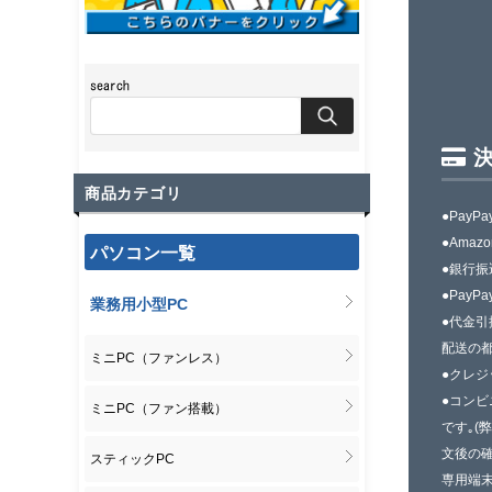
商品カテゴリ
●PayPa
●Amazo
パソコン一覧
●銀行振
●PayPa
業務用小型PC
●代金引
配送の
ミニPC（ファンレス）
●クレ
●コンビ
ミニPC（ファン搭載）
です｡(
文後の確
スティックPC
専用端末