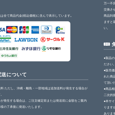
万一不
交換さ
は全て商品代金(税込価格)に含んで表示しています｡
商品到
ますと
い。
●製品
ださい
●販売
配送について
れた商
て頂い
無料 ただし、沖縄・離島・一部地域は追加送料が発生する場合が
●商品
す。
二次的
料が発生する場合は、ご注文確定前または発送前に金額をご案内
●本サ
客様の了承後に発送いたします。
ります
ありま