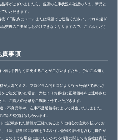
良品等がございましたら、当店の在庫状況を確認のうえ、新品と
せていただきます。
着後10日以内にメールまたは電話でご連絡ください。それを過ぎ
返品交換のご要望はお受けできなくなりますので、ご了承くださ
免責事項
の仕様は予告なく変更することがございますため、予めご承知く
。
価格が人為的ミス、プログラム的ミスにより誤った価格で表示さ
品をご注文頂いた場合、弊社よりお客様に正規価格をご連絡させ
た上、ご購入の意思をご確認させていただきます。
相違・不良品等や、在庫不足延着等によって発生いたしました、
損害等の補償は致しかねます。
イトに記載された情報が正確であるように細心の注意を払ってお
が、寸法、説明等に誤解を生みやすい記載や誤植を含む可能性が
す。このような場合に生じたいかなる損害に関しても当社は責任