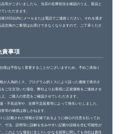
良品等がございましたら、当店の在庫状況を確認のうえ、新品と
せていただきます。
着後10日以内にメールまたは電話でご連絡ください。それを過ぎ
返品交換のご要望はお受けできなくなりますので、ご了承くださ
免責事項
の仕様は予告なく変更することがございますため、予めご承知く
。
価格が人為的ミス、プログラム的ミスにより誤った価格で表示さ
品をご注文頂いた場合、弊社よりお客様に正規価格をご連絡させ
た上、ご購入の意思をご確認させていただきます。
相違・不良品等や、在庫不足延着等によって発生いたしました、
損害等の補償は致しかねます。
イトに記載された情報が正確であるように細心の注意を払ってお
が、寸法、説明等に誤解を生みやすい記載や誤植を含む可能性が
す。このような場合に生じたいかなる損害に関しても当社は責任