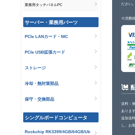
ださい｡
業務用タッチパネルPC
※消費税
サーバー・業務用パーツ
PCIe LANカード・NIC
PCIe USB拡張カード
ストレージ
冷却・熱対策部品
保守・交換部品
送料：
ありま
シングルボードコンピュータ
追加送
し、お
Rockchip RK3399/4GB/64GB/Ub