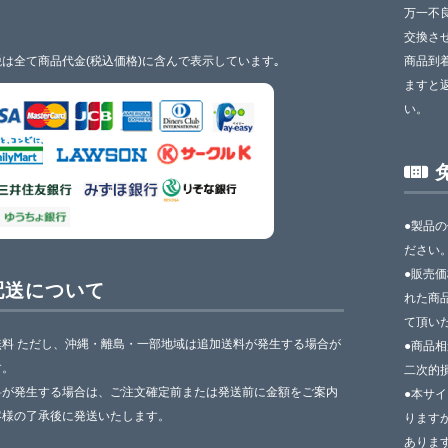
万一不
交換さ
は全て商品代金(税込価格)に含んで表示しています｡
商品到
ますと
い。
●製品
ださい
●販売
配送について
れた商
て頂い
無料 ただし、沖縄・離島・一部地域は追加送料が発生する場合が
●商品
す。
二次的
料が発生する場合は、ご注文確定前または発送前に金額をご案内
●本サ
客様の了承後に発送いたします。
ります
ありま