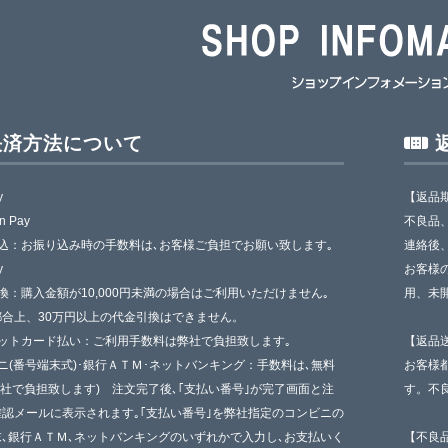
決済方法について
y
【返品
n Pay
不良品
込：お振り込み時の手数料は､お客様ご負担でお願い致します｡
連絡後
y
お客様
換：購入金額が10,000円未満の場合はご利用いただけません｡
用、未
都合上、30万円以上の代金引換はできません。
ジットカード払い：ご利用手数料は弊社で負担致します｡
【返品
ニ(番号端末式)･銀行ＡＴＭ･ネットバンキング：手数料は､無料
お客様
弊社で負担致します) 注文完了後､｢支払い番号｣が完了画面と注
す。不
認メールに表示されます｡｢支払い番号｣を弊社指定のコンビニの
､銀行ＡＴＭ､ネットバンキングのいずれかで入力し､お支払いく
【不良