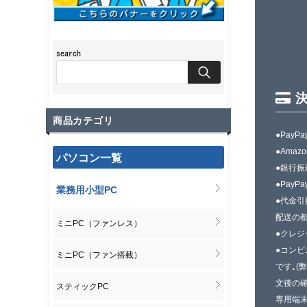
商品カテゴリ
●PayPa
●Amazo
パソコン一覧
●銀行振
●PayPa
業務用小型PC
●代金引
配送の
ミニPC（ファンレス）
●クレ
●コンビ
ミニPC（ファン搭載）
です｡(
文後の確
スティックPC
専用端末