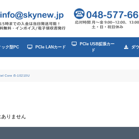
PCIe USB拡張カー
ィック型PC
PCIe LANカード
ダ
ド
ntel Core i5-10210U
はありません