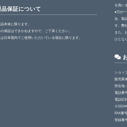
を負い
製品保証について
●万が
合、製
製品本体に限ります。
す。弊
等の保証はできかねますので、ご了承ください。
また、
象は日本国内でご使用いただいている場合に限ります。
けとな
ショップ
販売業
所在地：
電話番号：
電話応対
※202
FAX番号
登録番号：