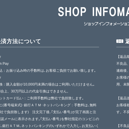
決済方法について
y
【返品
n Pay
不良品
込：お振り込み時の手数料は､お客様ご負担でお願い致します｡
連絡後
y
お客様
換：購入金額が10,000円未満の場合はご利用いただけません｡
用、未
都合上、30万円以上の代金引換はできません。
ジットカード払い：ご利用手数料は弊社で負担致します｡
【返品
ニ(番号端末式)･銀行ＡＴＭ･ネットバンキング：手数料は､無料
お客様
弊社で負担致します) 注文完了後､｢支払い番号｣が完了画面と注
す。不
認メールに表示されます｡｢支払い番号｣を弊社指定のコンビニの
､銀行ＡＴＭ､ネットバンキングのいずれかで入力し､お支払いく
【不良