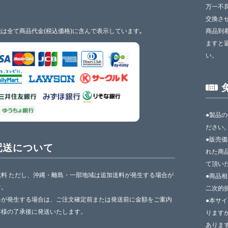
万一不
交換さ
は全て商品代金(税込価格)に含んで表示しています｡
商品到
ますと
い。
●製品
ださい
●販売
配送について
れた商
て頂い
無料 ただし、沖縄・離島・一部地域は追加送料が発生する場合が
●商品
す。
二次的
料が発生する場合は、ご注文確定前または発送前に金額をご案内
●本サ
客様の了承後に発送いたします。
ります
ありま