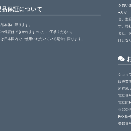
を負い
製品保証について
●万が
合、製
製品本体に限ります。
す。弊
等の保証はできかねますので、ご了承ください。
また、
象は日本国内でご使用いただいている場合に限ります。
けとな
ショップ
販売業
所在地：
電話番号：
電話応対
※202
FAX番号
登録番号：