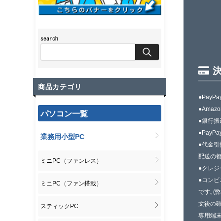
商品カテゴリ
●PayPa
●Amazo
パソコン一覧
●銀行振
●PayPa
業務用小型PC
●代金引
配送の
ミニPC（ファンレス）
●クレ
●コンビ
ミニPC（ファン搭載）
です｡(
文後の確
スティックPC
専用端末