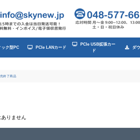
PCIe USB拡張カー
ィック型PC
PCIe LANカード
ダ
ド
売終了商品
はありません