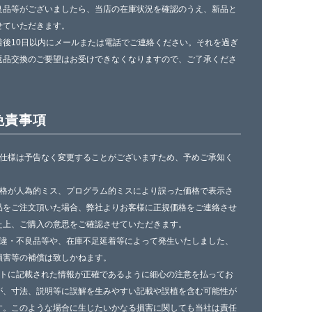
良品等がございましたら、当店の在庫状況を確認のうえ、新品と
せていただきます。
着後10日以内にメールまたは電話でご連絡ください。それを過ぎ
返品交換のご要望はお受けできなくなりますので、ご了承くださ
免責事項
の仕様は予告なく変更することがございますため、予めご承知く
。
価格が人為的ミス、プログラム的ミスにより誤った価格で表示さ
品をご注文頂いた場合、弊社よりお客様に正規価格をご連絡させ
た上、ご購入の意思をご確認させていただきます。
相違・不良品等や、在庫不足延着等によって発生いたしました、
損害等の補償は致しかねます。
イトに記載された情報が正確であるように細心の注意を払ってお
が、寸法、説明等に誤解を生みやすい記載や誤植を含む可能性が
す。このような場合に生じたいかなる損害に関しても当社は責任