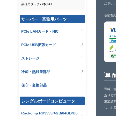
ださい｡
業務用タッチパネルPC
※消費税
サーバー・業務用パーツ
PCIe LANカード・NIC
PCIe USB拡張カード
ストレージ
冷却・熱対策部品
保守・交換部品
送料：
ありま
シングルボードコンピュータ
追加送
し、お
Rockchip RK3399/4GB/64GB/Ub