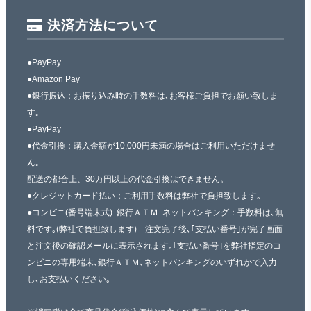
決済方法について
●PayPay
●Amazon Pay
●銀行振込：お振り込み時の手数料は､お客様ご負担でお願い致しま
す｡
●PayPay
●代金引換：購入金額が10,000円未満の場合はご利用いただけませ
ん｡
配送の都合上、30万円以上の代金引換はできません。
●クレジットカード払い：ご利用手数料は弊社で負担致します｡
●コンビニ(番号端末式)･銀行ＡＴＭ･ネットバンキング：手数料は､無
料です｡(弊社で負担致します) 注文完了後､｢支払い番号｣が完了画面
と注文後の確認メールに表示されます｡｢支払い番号｣を弊社指定のコ
ンビニの専用端末､銀行ＡＴＭ､ネットバンキングのいずれかで入力
し､お支払いください｡