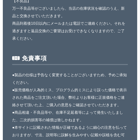
【不良品】
万一不良品等がございましたら、当店の在庫状況を確認のうえ、新
品と交換させていただきます。
商品到着後10日以内にメールまたは電話でご連絡ください。それを
過ぎますと返品交換のご要望はお受けできなくなりますので、ご了
承ください。
免責事項
●製品の仕様は予告なく変更することがございますため、予めご承知
ください。
●販売価格が人為的ミス、プログラム的ミスにより誤った価格で表示
された商品をご注文頂いた場合、弊社よりお客様に正規価格をご連
絡させて頂いた上、ご購入の意思をご確認させていただきます。
●商品相違・不良品等や、在庫不足延着等によって発生いたしまし
た、二次的損害等の補償は致しかねます。
●本サイトに記載された情報が正確であるように細心の注意を払って
おりますが、寸法、説明等に誤解を生みやすい記載や誤植を含む可