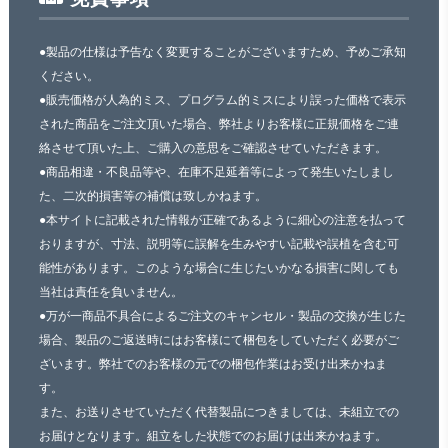
●製品の仕様は予告なく変更することがございますため、予めご承知
ください。
●販売価格が人為的ミス、プログラム的ミスにより誤った価格で表示
された商品をご注文頂いた場合、弊社よりお客様に正規価格をご連
絡させて頂いた上、ご購入の意思をご確認させていただきます。
●商品相違・不良品等や、在庫不足延着等によって発生いたしまし
た、二次的損害等の補償は致しかねます。
●本サイトに記載された情報が正確であるように細心の注意を払って
おりますが、寸法、説明等に誤解を生みやすい記載や誤植を含む可
能性があります。このような場合に生じたいかなる損害に関しても
当社は責任を負いません。
●万が一商品不具合によるご注文のキャンセル・製品の交換が生じた
場合、製品のご返送時にはお客様にて梱包をしていただく必要がご
ざいます。弊社でのお客様の元での梱包作業はお受け出来かねま
す。
また、お送りさせていただく代替製品につきましては、未組立での
お届けとなります。組立をした状態でのお届けは出来かねます。