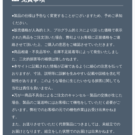
●製品の仕様は予告なく変更することがございますため、予めご承知
ください。
●販売価格が人為的ミス、プログラム的ミスにより誤った価格で表示
された商品をご注文頂いた場合、弊社よりお客様に正規価格をご連
絡させて頂いた上、ご購入の意思をご確認させていただきます。
●商品相違・不良品等や、在庫不足延着等によって発生いたしまし
た、二次的損害等の補償は致しかねます。
●本サイトに記載された情報が正確であるように細心の注意を払って
おりますが、寸法、説明等に誤解を生みやすい記載や誤植を含む可
能性があります。このような場合に生じたいかなる損害に関しても
当社は責任を負いません。
●万が一商品不具合によるご注文のキャンセル・製品の交換が生じた
場合、製品のご返送時にはお客様にて梱包をしていただく必要がご
ざいます。弊社でのお客様の元での梱包作業はお受け出来かねま
す。
また、お送りさせていただく代替製品につきましては、未組立での
お届けとなります。組立をした状態でのお届けは出来かねます。