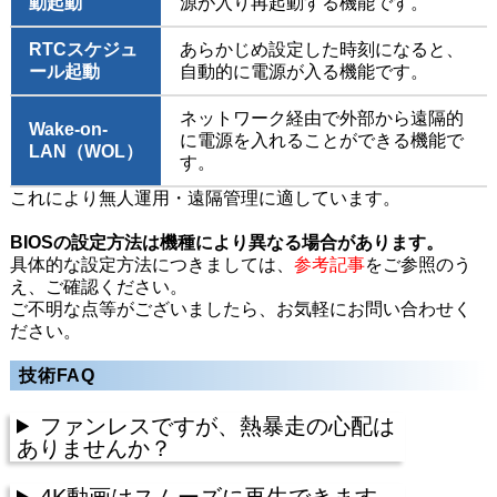
動起動
源が入り再起動する機能です。
RTCスケジュ
あらかじめ設定した時刻になると、
ール起動
自動的に電源が入る機能です。
ネットワーク経由で外部から遠隔的
Wake-on-
に電源を入れることができる機能で
LAN（WOL）
す。
これにより無人運用・遠隔管理に適しています。
BIOSの設定方法は機種により異なる場合があります。
具体的な設定方法につきましては、
参考記事
をご参照のう
え、ご確認ください。
ご不明な点等がございましたら、お気軽にお問い合わせく
ださい。
技術FAQ
ファンレスですが、熱暴走の心配は
ありませんか？
4K動画はスムーズに再生できます