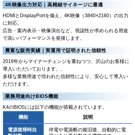
4K映像出力対応｜高精細サイネージに最適
HDMIとDisplayPortを備え、4K映像（3840×2160）の出力
に対応。
広告・案内表示・映像演出など、視認性が求められる用途
で高いパフォーマンスを発揮します。
豊富な販売実績｜実運用で証明された信頼性
2019年からマイナーチェンジを重ねつつ、沢山のお客様に
導入いただいております。、
多様な業務用途で培われた信頼性により、安心して導入い
ただけます。
業務用途向けBIOS機能
K4のBIOSには以下の機能が搭載されています。
機能
説明
電源復帰時自
停電や電源断の復旧後、自動的に電