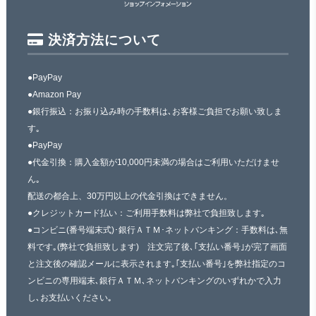
決済方法について
●PayPay
●Amazon Pay
●銀行振込：お振り込み時の手数料は､お客様ご負担でお願い致しま
す｡
●PayPay
●代金引換：購入金額が10,000円未満の場合はご利用いただけませ
ん｡
配送の都合上、30万円以上の代金引換はできません。
●クレジットカード払い：ご利用手数料は弊社で負担致します｡
●コンビニ(番号端末式)･銀行ＡＴＭ･ネットバンキング：手数料は､無
料です｡(弊社で負担致します) 注文完了後､｢支払い番号｣が完了画面
と注文後の確認メールに表示されます｡｢支払い番号｣を弊社指定のコ
ンビニの専用端末､銀行ＡＴＭ､ネットバンキングのいずれかで入力
し､お支払いください｡