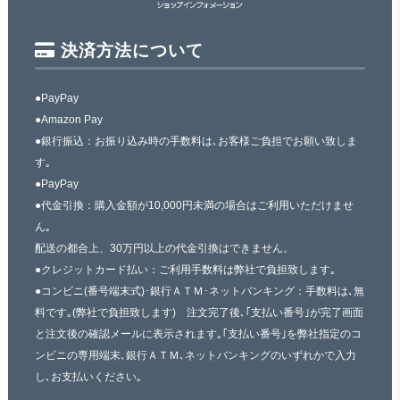
決済方法について
●PayPay
●Amazon Pay
●銀行振込：お振り込み時の手数料は､お客様ご負担でお願い致しま
す｡
●PayPay
●代金引換：購入金額が10,000円未満の場合はご利用いただけませ
ん｡
配送の都合上、30万円以上の代金引換はできません。
●クレジットカード払い：ご利用手数料は弊社で負担致します｡
●コンビニ(番号端末式)･銀行ＡＴＭ･ネットバンキング：手数料は､無
料です｡(弊社で負担致します) 注文完了後､｢支払い番号｣が完了画面
と注文後の確認メールに表示されます｡｢支払い番号｣を弊社指定のコ
ンビニの専用端末､銀行ＡＴＭ､ネットバンキングのいずれかで入力
し､お支払いください｡