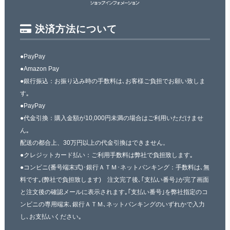
決済方法について
●PayPay
●Amazon Pay
●銀行振込：お振り込み時の手数料は､お客様ご負担でお願い致しま
す｡
●PayPay
●代金引換：購入金額が10,000円未満の場合はご利用いただけませ
ん｡
配送の都合上、30万円以上の代金引換はできません。
●クレジットカード払い：ご利用手数料は弊社で負担致します｡
●コンビニ(番号端末式)･銀行ＡＴＭ･ネットバンキング：手数料は､無
料です｡(弊社で負担致します) 注文完了後､｢支払い番号｣が完了画面
と注文後の確認メールに表示されます｡｢支払い番号｣を弊社指定のコ
ンビニの専用端末､銀行ＡＴＭ､ネットバンキングのいずれかで入力
し､お支払いください｡